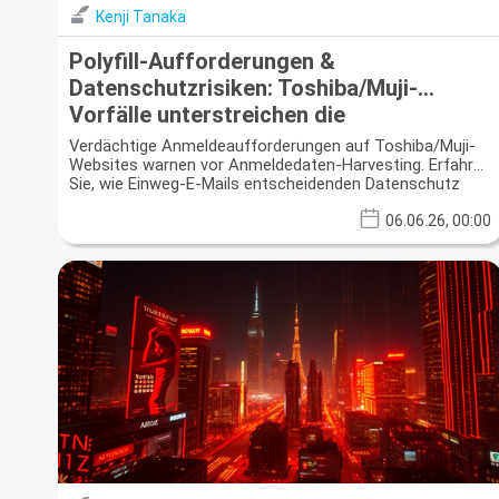
Kenji Tanaka
Polyfill-Aufforderungen &
Datenschutzrisiken: Toshiba/Muji-
Vorfälle unterstreichen die
Notwendigkeit von Einweg-E-Mails
Verdächtige Anmeldeaufforderungen auf Toshiba/Muji-
Websites warnen vor Anmeldedaten-Harvesting. Erfahren
Sie, wie Einweg-E-Mails entscheidenden Datenschutz
bieten.
06.06.26, 00:00