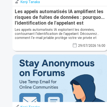
Kenji Tanaka
Les appels automatisés IA amplifient les
risques de fuites de données : pourquoi
l'identification de l'appelant est
insuffisante et l'e-mail temporaire est
Les appels automatisés IA exploitent les données,
votre bouclier
contournant l'identification de l'appelant. Découvrez
comment l'e-mail jetable protège votre vie privée et
prévient les fuites de données.
29/07/2026 16:00