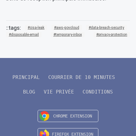
cisa-leak
aws-govcloud
data-breach-security
disposable-email
temporary-inbox
privacy-protection
PRINCIPAL
COURRIER DE 10 MINUTES
BLOG
VIE PRIVÉE
CONDITIONS