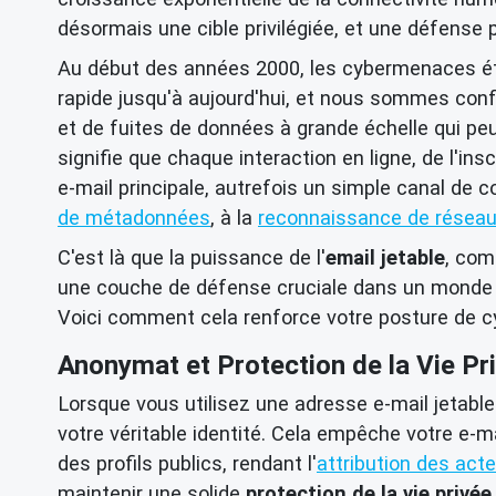
désormais une cible privilégiée, et une défense p
Au début des années 2000, les cybermenaces éta
rapide jusqu'à aujourd'hui, et nous sommes con
et de fuites de données à grande échelle qui pe
signifie que chaque interaction en ligne, de l'in
e-mail principale, autrefois un simple canal de 
de métadonnées
, à la
reconnaissance de résea
C'est là que la puissance de l'
email jetable
, com
une couche de défense cruciale dans un monde o
Voici comment cela renforce votre posture de cy
Anonymat et Protection de la Vie Pr
Lorsque vous utilisez une adresse e-mail jetabl
votre véritable identité. Cela empêche votre e-ma
des profils publics, rendant l'
attribution des act
maintenir une solide
protection de la vie privée