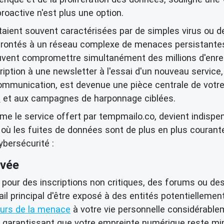
roactive n'est plus une option.
ient souvent caractérisées par de simples virus ou d
frontés à un réseau complexe de menaces persistantes
uvent compromettre simultanément des millions d'enreg
scription à une newsletter à l'essai d'un nouveau servi
communication, est devenue une pièce centrale de votre 
u
et aux campagnes de harponnage ciblées.
me le service offert par tempmailo.co, devient indispen
ù les fuites de données sont de plus en plus courante
bersécurité :
ivée
e pour des inscriptions non critiques, des forums ou de
il principal d'être exposé à des entités potentiellement
eurs de la menace
à votre vie personnelle considérablem
, garantissant que votre empreinte numérique reste min