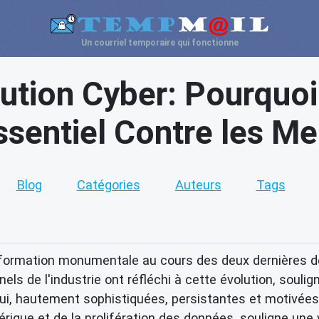
Un courriel temporaire qui fonctionne
ution Cyber: Pourquoi 
ssentiel Contre les M
Blog
Catégories
Auteurs
Tags
sformation monumentale au cours des deux dernières dé
els de l'industrie ont réfléchi à cette évolution, sou
hui, hautement sophistiquées, persistantes et motivée
rique et de la prolifération des données, souligne une v