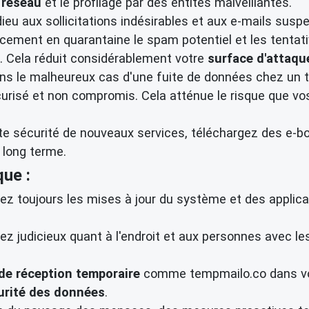
 réseau
et le profilage par des entités malveillantes.
ieu aux sollicitations indésirables et aux e-mails suspe
cacement en quarantaine le spam potentiel et les tenta
le. Cela réduit considérablement votre
surface d'attaqu
s le malheureux cas d'une fuite de données chez un tie
écurisé et non compromis. Cela atténue le risque que v
te sécurité de nouveaux services, téléchargez des e-b
 long terme.
ue :
ez toujours les mises à jour du système et des applica
z judicieux quant à l'endroit et aux personnes avec le
 de réception temporaire
comme tempmailo.co dans vo
urité des données
.