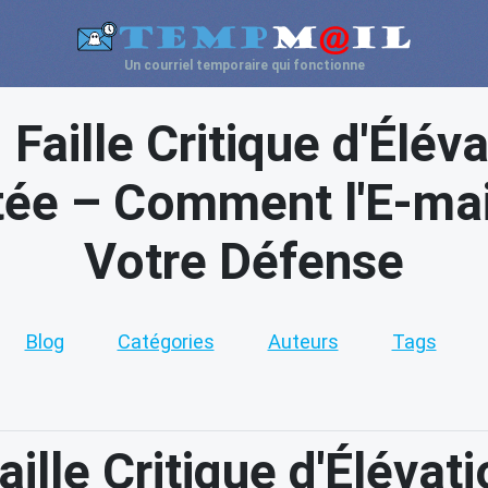
Un courriel temporaire qui fonctionne
Faille Critique d'Élév
tée – Comment l'E-mai
Votre Défense
Blog
Catégories
Auteurs
Tags
ille Critique d'Élévat