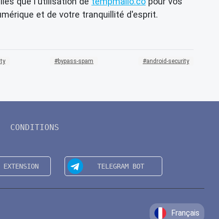
es que l'utilisation de
tempmailo.co
pour vos
rique et de votre tranquillité d'esprit.
ty
bypass-spam
android-security
CONDITIONS
Français