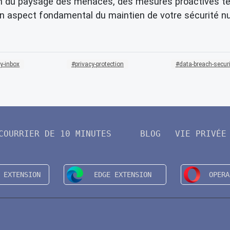
on du paysage des menaces, des mesures proactives tell
un aspect fondamental du maintien de votre sécurité numé
y-inbox
privacy-protection
data-breach-securi
COURRIER DE 10 MINUTES
BLOG
VIE PRIVÉE