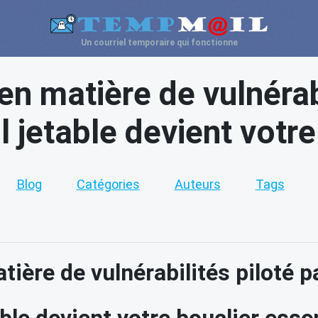
Un courriel temporaire qui fonctionne
n matière de vulnérabi
 jetable devient votre
Blog
Catégories
Auteurs
Tags
ière de vulnérabilités piloté p
ble devient votre bouclier esse