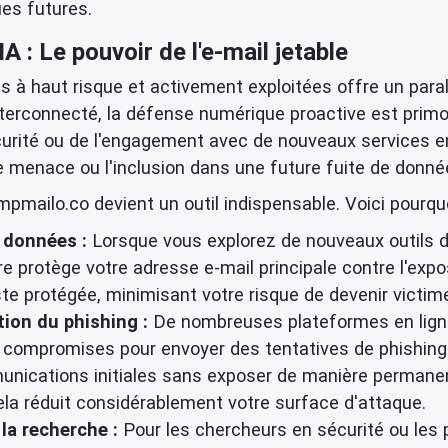
ues futures.
A : Le pouvoir de l'e-mail jetable
és à haut risque et activement exploitées offre un parall
terconnecté, la défense numérique proactive est primo
écurité ou de l'engagement avec de nouveaux services e
de menace
ou l'inclusion dans une future
fuite de donné
ailo.co devient un outil indispensable. Voici pourquo
e données
:
Lorsque vous explorez de nouveaux outils d
re
protège votre adresse e-mail principale contre l'expos
reste protégée, minimisant votre risque de devenir victim
ion du phishing :
De nombreuses plateformes en ligne
tre compromises pour envoyer des tentatives de phishin
munications initiales sans exposer de manière permanent
la réduit considérablement votre surface d'attaque.
la recherche :
Pour les chercheurs en sécurité ou les 