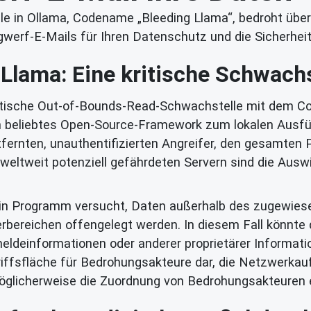
e in Ollama, Codename „Bleeding Llama“, bedroht über 
werf-E-Mails für Ihren Datenschutz und die Sicherheit 
Llama: Eine kritische Schwachs
 kritische Out-of-Bounds-Read-Schwachstelle mit dem
 ein beliebtes Open-Source-Framework zum lokalen Ausf
fernten, unauthentifizierten Angreifer, den gesamten
eltweit potenziell gefährdeten Servern sind die Ausw
ein Programm versucht, Daten außerhalb des zugewiese
rbereichen offengelegt werden. In diesem Fall könnte 
eldeinformationen oder anderer proprietärer Informati
riffsfläche für Bedrohungsakteure dar, die Netzwerkauf
öglicherweise die Zuordnung von Bedrohungsakteuren e