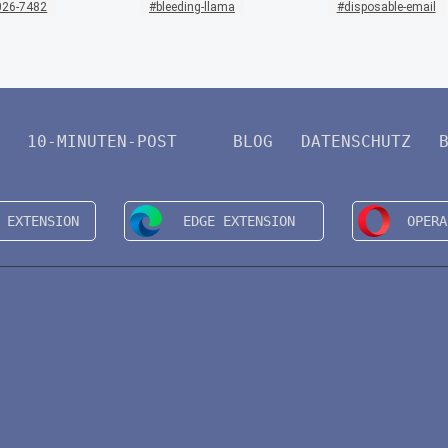
026-7482
bleeding-llama
disposable-email
10-MINUTEN-POST
BLOG
DATENSCHUTZ