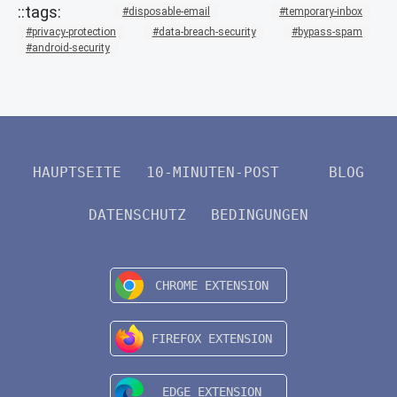
disposable-email
temporary-inbox
privacy-protection
data-breach-security
bypass-spam
android-security
HAUPTSEITE
10-MINUTEN-POST
BLOG
DATENSCHUTZ
BEDINGUNGEN