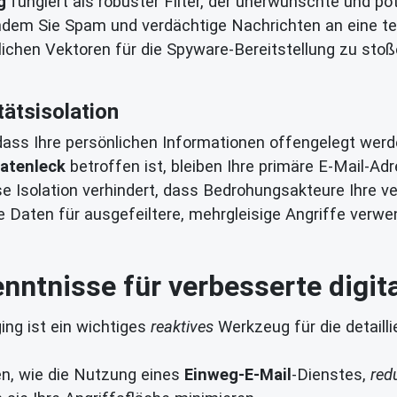
g
fungiert als robuster Filter, der unerwünschte und pot
dem Sie Spam und verdächtige Nachrichten an eine tem
glichen Vektoren für die Spyware-Bereitstellung zu sto
tätsisolation
 dass Ihre persönlichen Informationen offengelegt werd
atenleck
betroffen ist, bleiben Ihre primäre E-Mail-A
e Isolation verhindert, dass Bedrohungsakteure Ihre ve
Daten für ausgefeiltere, mehrgleisige Angriffe verwen
nntnisse für verbesserte digita
ing ist ein wichtiges
reaktives
Werkzeug für die detaill
, wie die Nutzung eines
Einweg-E-Mail
-Dienstes,
red