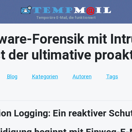
Temporäre E-Mail, die funktioniert
ware-Forensik mit Intr
t der ultimative proak
Blog
Kategorien
Autoren
Tags
on Logging: Ein reaktiver Schut
idigung beginnt mit Einweg-E-