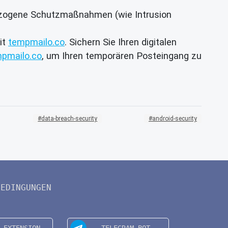
ezogene Schutzmaßnahmen (wie Intrusion
it
tempmailo.co
. Sichern Sie Ihren digitalen
pmailo.co
, um Ihren temporären Posteingang zu
data-breach-security
android-security
BEDINGUNGEN