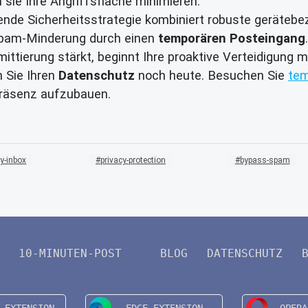
sie Ihre Angriffsfläche minimieren.
nde Sicherheitsstrategie kombiniert robuste geräteb
 Spam-Minderung durch einen
temporären Posteingang
.
ttierung stärkt, beginnt Ihre proaktive Verteidigung m
 Sie Ihren
Datenschutz
noch heute. Besuchen Sie
tem
Präsenz aufzubauen.
y-inbox
privacy-protection
bypass-spam
10-MINUTEN-POST
BLOG
DATENSCHUTZ