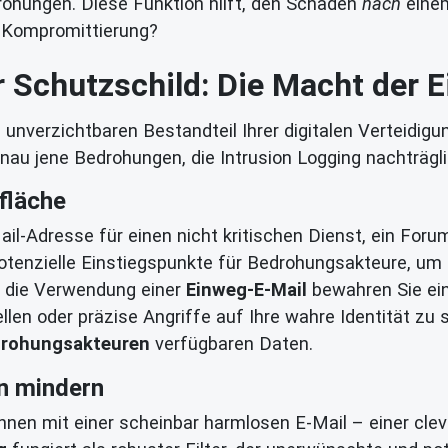
drohungen. Diese Funktion hilft, den Schaden
nach
einem
n Kompromittierung?
er Schutzschild: Die Macht der 
unverzichtbaren Bestandteil Ihrer digitalen Verteidigu
genau jene Bedrohungen, die Intrusion Logging nachträglic
fläche
ail-Adresse für einen nicht kritischen Dienst, ein For
potenzielle Einstiegspunkte für Bedrohungsakteure, u
h die Verwendung einer
Einweg-E-Mail
bewahren Sie ein
len oder präzise Angriffe auf Ihre wahre Identität zu
drohungsakteuren
verfügbaren Daten.
n mindern
nnen mit einer scheinbar harmlosen E-Mail – einer cle