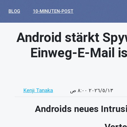
BLOG
10-MINUTEN-POST
Android stärkt Spy
Einweg-E-Mail is
Kenji Tanaka
١٣‏/٥‏/٢٠٢٦ ٨:٠٠ ص
Androids neues Intrusi
Verte