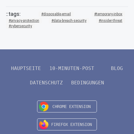
disposable-email
temporary-inbox
privacy-protection
data-breach-security
insider-threat
cybersecurity
HAUPTSEITE
10-MINUTEN-POST
BLOG
DATENSCHUTZ
BEDINGUNGEN