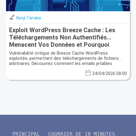
Kenji Tanaka
Exploit WordPress Breeze Cache : Les
Téléchargements Non Authentifiés
Menacent Vos Données et Pourquoi
l'Email Jetable est Crucial
Vulnérabilité critique de Breeze Cache WordPress
exploitée, permettant des téléchargements de fichiers
arbitraires. Découvrez comment les emails jetables
offrent une sécurité vitale contre les fuites de données.
24/04/2026 08:00
PRINCIPAL
COURRIER DE 10 MINUTES