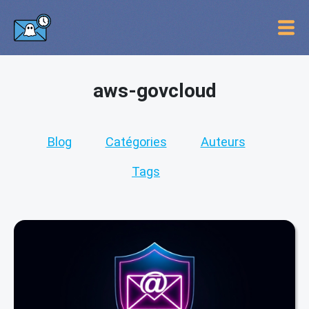
aws-govcloud
Blog
Catégories
Auteurs
Tags