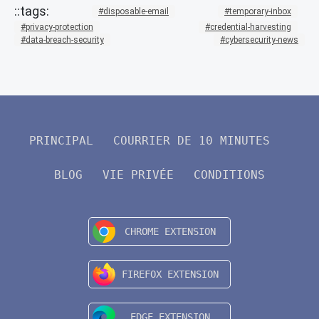
disposable-email
temporary-inbox
privacy-protection
credential-harvesting
data-breach-security
cybersecurity-news
PRINCIPAL
COURRIER DE 10 MINUTES
BLOG
VIE PRIVÉE
CONDITIONS