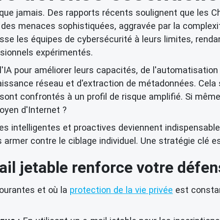
 que jamais. Des rapports récents soulignent que les C
s menaces sophistiquées, aggravée par la complexité c
usse les équipes de cybersécurité à leurs limites, renda
ssionnels expérimentés.
'IA pour améliorer leurs capacités, de l'automatisati
sance réseau et d'extraction de métadonnées. Cela sign
é, sont confrontés à un profil de risque amplifié. Si mê
moyen d'Internet ?
es intelligentes et proactives deviennent indispensable
er contre le ciblage individuel. Une stratégie clé est l'
l jetable renforce votre défen
ourantes et où la
protection de la vie privée
est const