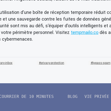
utilisation d'une boîte de réception temporaire réduit 
 et une sauvegarde contre les fuites de données généra
é sont mis au défi, s'équiper d'outils intelligents et
z votre périmètre personnel. Visitez
tempmailo.co
dès au
des cybermenaces.
ary-inbox
privacy-protection
bypass-spam
COURRIER DE 10 MINUTES
BLOG
VIE PRIVÉE