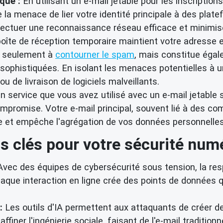
que :
En utilisant un e-mail jetable pour les inscription
la menace de lier votre identité principale à des plat
fectuer une reconnaissance réseau efficace et minimis
oîte de réception temporaire maintient votre adresse e
on seulement à
contourner le spam
, mais constitue éga
ophistiquées. En isolant les menaces potentielles à u
 ou de livraison de logiciels malveillants.
n service que vous avez utilisé avec un e-mail jetable 
compromise. Votre e-mail principal, souvent lié à des co
ce et empêche l'agrégation de vos données personnelle
ts clés pour votre sécurité numé
vec des équipes de cybersécurité sous tension, la resp
haque interaction en ligne crée des points de données
:
Les outils d'IA permettent aux attaquants de créer d
ffiner l'ingénierie sociale, faisant de l'e-mail traditio