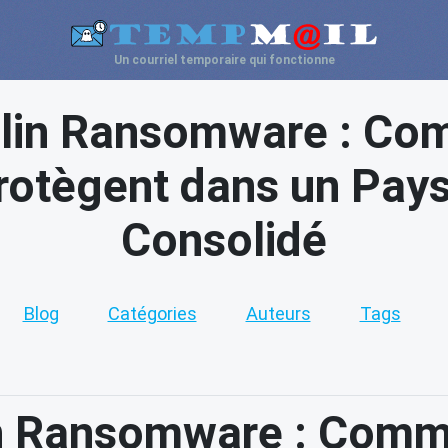
Un courriel temporaire qui fonctionne
ilin Ransomware : Co
rotègent dans un Pa
Consolidé
Blog
Catégories
Auteurs
Tags
in Ransomware : Comm