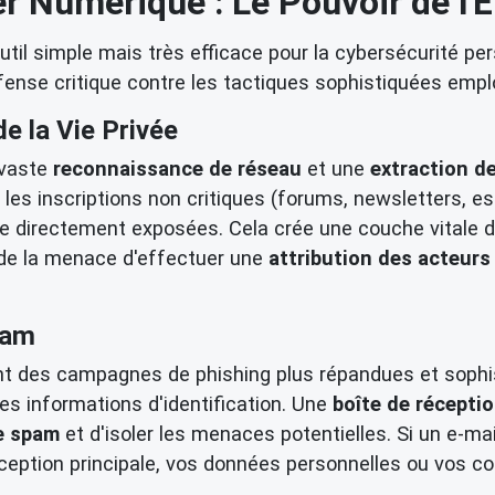
r Numérique : Le Pouvoir de l'
l simple mais très efficace pour la cybersécurité pers
nse critique contre les tactiques sophistiquées empl
e la Vie Privée
 vaste
reconnaissance de réseau
et une
extraction 
les inscriptions non critiques (forums, newsletters, es
re directement exposées. Cela crée une couche vitale 
s de la menace d'effectuer une
attribution des acteurs
pam
t des campagnes de phishing plus répandues et sophist
 des informations d'identification. Une
boîte de récepti
e spam
et d'isoler les menaces potentielles. Si un e-mail
ception principale, vos données personnelles ou vos co