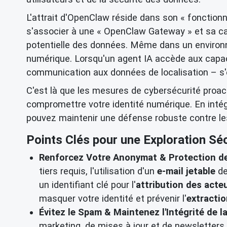
L'attrait d'OpenClaw réside dans son « fonctionn
s'associer à une « OpenClaw Gateway » et sa cap
potentielle des données. Même dans un environ
numérique. Lorsqu'un agent IA accède aux capacit
communication aux données de localisation – s'
C'est là que les mesures de cybersécurité proac
compromettre votre identité numérique. En intég
pouvez maintenir une défense robuste contre les
Points Clés pour une Exploration Sécu
Renforcez Votre Anonymat & Protection de 
tiers requis, l'utilisation d'un
e-mail jetable
de
un identifiant clé pour l'
attribution des acte
masquer votre identité et prévenir l'
extracti
Évitez le Spam & Maintenez l'Intégrité de l
marketing, de mises à jour et de newsletters.