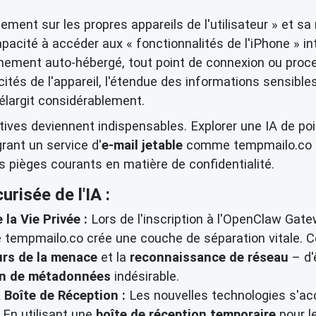
ement sur les propres appareils de l'utilisateur » et s
acité à accéder aux « fonctionnalités de l'iPhone » in
nement auto-hébergé, tout point de connexion ou proc
és de l'appareil, l'étendue des informations sensibles
élargit considérablement.
tives deviennent indispensables. Explorer une IA de p
rant un service d'
e-mail jetable
comme tempmailo.co da
 pièges courants en matière de confidentialité.
risée de l'IA :
la Vie Privée :
Lors de l'inscription à l'OpenClaw Gat
 tempmailo.co crée une couche de séparation vitale. C
urs de la menace
et la
reconnaissance de réseau
– d'
on de métadonnées
indésirable.
a Boîte de Réception :
Les nouvelles technologies s'ac
 En utilisant une
boîte de réception temporaire
pour l