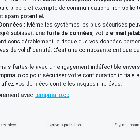
pale propre et exempte de communications non sollicité
ut spam potentiel.
 Données :
Même les systèmes les plus sécurisés peuven
égré subissait une
fuite de données
, votre
e-mail jeta
ant considérablement le risque que vos données person
es de vol d'identité. C'est une composante critique de
 mais faites-le avec un engagement indéfectible envers
empmailo.co pour sécuriser votre configuration initiale 
ortifiez vos données contre les risques imprévus.
ibrement avec
tempmailo.co
.
ary-inbox
privacy-protection
bypass-spam