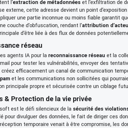
ent l'
extraction de métadonnées
et l'exfiltration de
 externe, cette adresse devient un point d'exposition cr
liquer une partie inconnue ou moins fiable garantit que
ne couche d'obfuscation, rendant l'
attribution d’acte
principale d'être liée à des flux de données potentiell
ssance réseau
les agents IA pour la
reconnaissance réseau
et la col
mail pour tester les vulnérabilités, envoyer des tentat
s créez efficacement un canal de communication tempor
spam
et les communications non sollicitées qui pourrai
n principale propre et sécurisée contre un ciblage futur
 & Protection de la vie privée
oft est le défi silencieux de la
sécurité des violatio
pour divulguer des données, le fait de diriger ces do
e réception temporaire venait à être compromise, les don