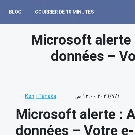
BLOG
COURRIER DE 10 MINUTES
Microsoft alerte
données – Vot
Kenji Tanaka
١‏/٧‏/٢٠٢٦ ١٢:٠٠ ص
Microsoft alerte : 
données – Votre e-m