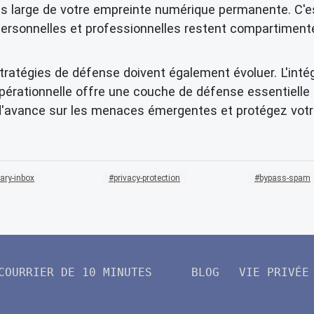
us large de votre empreinte numérique permanente. C'
ersonnelles et professionnelles restent compartimenté
ratégies de défense doivent également évoluer. L'intégr
érationnelle offre une couche de défense essentielle c
 d'avance sur les menaces émergentes et protégez vot
ary-inbox
privacy-protection
bypass-spam
COURRIER DE 10 MINUTES
BLOG
VIE PRIVÉE