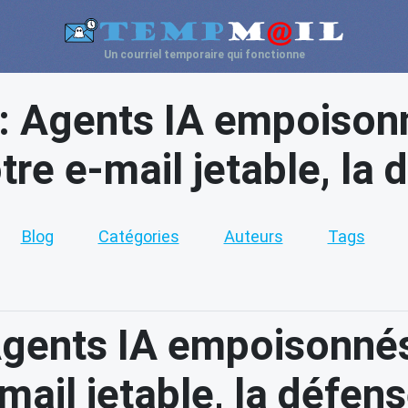
Un courriel temporaire qui fonctionne
 : Agents IA empoisonn
re e-mail jetable, la 
Blog
Catégories
Auteurs
Tags
Agents IA empoisonnés
ail jetable, la défens