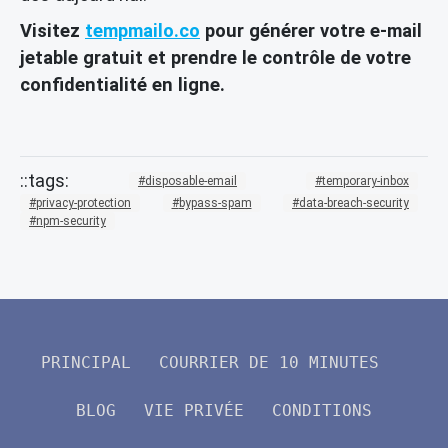
Visitez
tempmailo.co
pour générer votre e-mail
jetable gratuit et prendre le contrôle de votre
confidentialité en ligne.
disposable-email
temporary-inbox
privacy-protection
bypass-spam
data-breach-security
npm-security
PRINCIPAL
COURRIER DE 10 MINUTES
BLOG
VIE PRIVÉE
CONDITIONS