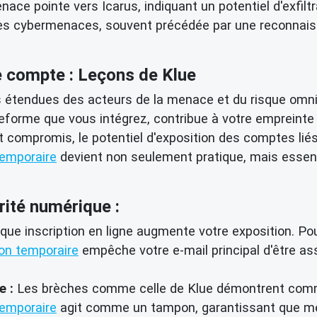
enace pointe vers Icarus, indiquant un potentiel d'exfil
des cybermenaces, souvent précédée par une reconnais
 compte : Leçons de Klue
és étendues des acteurs de la menace et du risque omn
teforme que vous intégrez, contribue à votre empreint
st compromis, le potentiel d'exposition des comptes l
temporaire
devient non seulement pratique, mais essen
rité numérique :
ue inscription en ligne augmente votre exposition. Pour
ion temporaire
empêche votre e-mail principal d'être as
e :
Les brèches comme celle de Klue démontrent comm
temporaire
agit comme un tampon, garantissant que mê