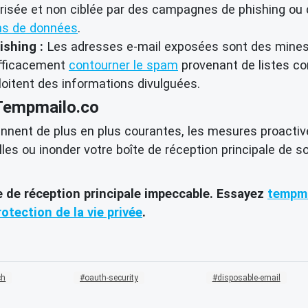
curisée et non ciblée par des campagnes de phishing ou 
ons de données
.
ishing :
Les adresses e-mail exposées sont des mines 
efficacement
contourner le spam
provenant de listes co
loitent des informations divulguées.
 Tempmailo.co
nnent de plus en plus courantes, les mesures proactiv
s ou inonder votre boîte de réception principale de soll
te de réception principale impeccable. Essayez
tempma
rotection de la vie privée
.
ch
oauth-security
disposable-email