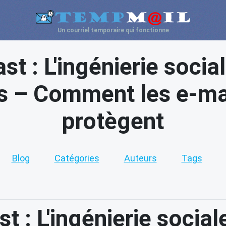
Un courriel temporaire qui fonctionne
st : L'ingénierie socia
 – Comment les e-mai
protègent
Blog
Catégories
Auteurs
Tags
t : L'ingénierie socia