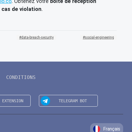
lo.co
. Obtenez votre
boîte de réception
cas de violation
.
data-breach-security
social-engineering
CONDITIONS
Français