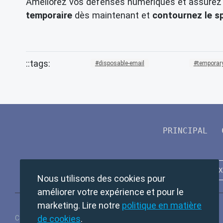
Améliorez vos défenses numériques et assure
temporaire
dès maintenant et
contournez le s
disposable-email
temporary
PRINCIPAL
Nous utilisons des cookies pour
améliorer votre expérience et pour le
marketing. Lire notre
politique en matière
de cookies
.
Copyright © 2024 TempMail. All rights reserved.