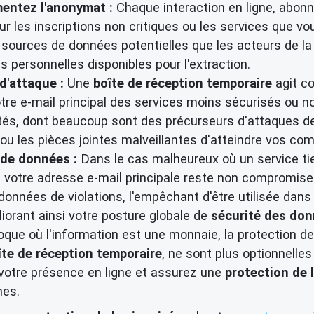
entez l'anonymat :
Chaque interaction en ligne, abonne
r les inscriptions non critiques ou les services que 
des sources de données potentielles que les acteurs de l
personnelles disponibles pour l'extraction.
d'attaque :
Une
boîte de réception temporaire
agit co
re e-mail principal des services moins sécurisés ou n
ités, dont beaucoup sont des précurseurs d'attaques d
 ou les pièces jointes malveillantes d'atteindre vos co
 de données :
Dans le cas malheureux où un service tier
, votre adresse e-mail principale reste non compromise
onnées de violations, l'empêchant d'être utilisée dans
orant ainsi votre posture globale de
sécurité des don
que où l'information est une monnaie, la protection de
îte de réception temporaire
, ne sont plus optionnell
 votre présence en ligne et assurez une
protection de l
nes.