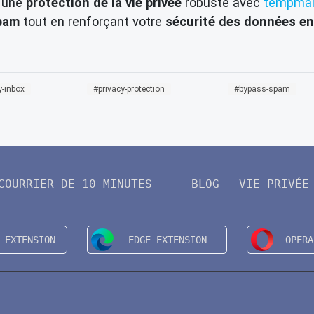
z une
protection de la vie privée
robuste avec
tempmai
pam
tout en renforçant votre
sécurité des données en 
-inbox
privacy-protection
bypass-spam
COURRIER DE 10 MINUTES
BLOG
VIE PRIVÉE