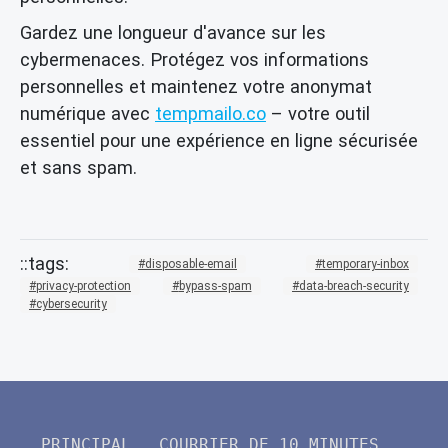
Gardez une longueur d'avance sur les
cybermenaces. Protégez vos informations
personnelles et maintenez votre anonymat
numérique avec
tempmailo.co
– votre outil
essentiel pour une expérience en ligne sécurisée
et sans spam.
disposable-email
temporary-inbox
privacy-protection
bypass-spam
data-breach-security
cybersecurity
PRINCIPAL
COURRIER DE 10 MINUTES