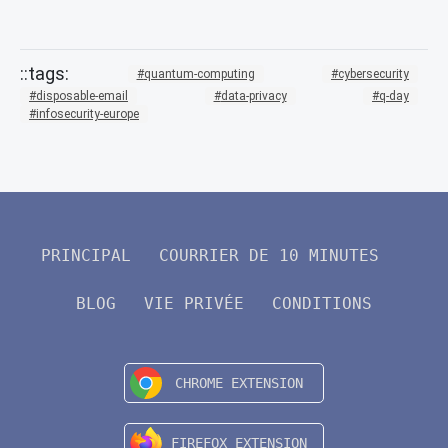
quantum-computing
cybersecurity
disposable-email
data-privacy
q-day
infosecurity-europe
PRINCIPAL
COURRIER DE 10 MINUTES
BLOG
VIE PRIVÉE
CONDITIONS