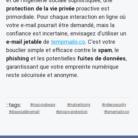
et de l'ingénierie sociale sophistiquée, une
protection de la vie privée
proactive est
primordiale. Pour chaque interaction en ligne où
votre e-mail pourrait être demandé, mais la
confiance est incertaine, envisagez d'utiliser un
e-mail jetable
de
tempmailo.co
. C'est votre
bouclier simple et efficace contre le
spam
, le
phishing
et les potentielles
fuites de données
,
garantissant que votre empreinte numérique
reste sécurisée et anonyme.
mac-malware
malvertising
cybersecurity
disposable-email
privacy-protection
tempmailo-co