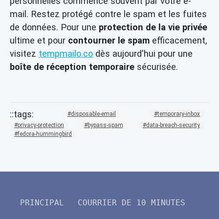
personnelles commence souvent par votre e-
mail. Restez protégé contre le spam et les fuites
de données. Pour une
protection de la vie privée
ultime et pour
contourner le spam
efficacement,
visitez
tempmailo.co
dès aujourd'hui pour une
boîte de réception temporaire
sécurisée.
disposable-email
temporary-inbox
privacy-protection
bypass-spam
data-breach-security
fedora-hummingbird
PRINCIPAL
COURRIER DE 10 MINUTES