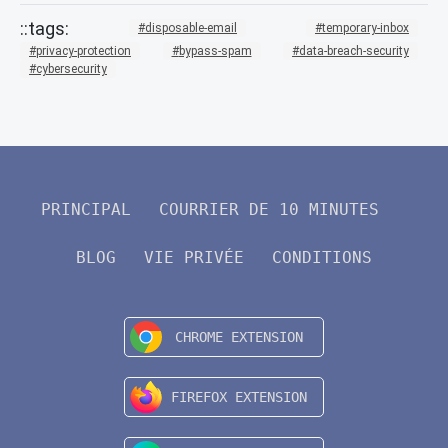
disposable-email
temporary-inbox
privacy-protection
bypass-spam
data-breach-security
cybersecurity
PRINCIPAL
COURRIER DE 10 MINUTES
BLOG
VIE PRIVÉE
CONDITIONS