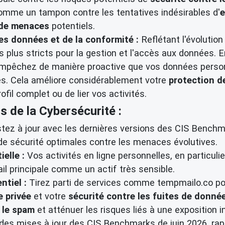
comme un tampon contre les tentatives indésirables d'
e
 de menaces
potentiels.
es données et de la conformité :
Reflétant l'évolutio
plus stricts pour la gestion et l'accès aux données. E
s empêchez de manière proactive que vos données perso
s. Cela améliore considérablement votre
protection de
fil complet ou de lier vos activités.
s de la Cybersécurité :
tez à jour avec les dernières versions des CIS Benchm
de sécurité optimales contre les menaces évolutives.
elle :
Vos activités en ligne personnelles, en particulie
il principale comme un actif très sensible.
ntiel :
Tirez parti de services comme tempmailo.co pou
e privée
et votre
sécurité contre les fuites de donné
 le spam
et atténuer les risques liés à une exposition i
 des mises à jour des CIS Benchmarks de juin 2026, ra