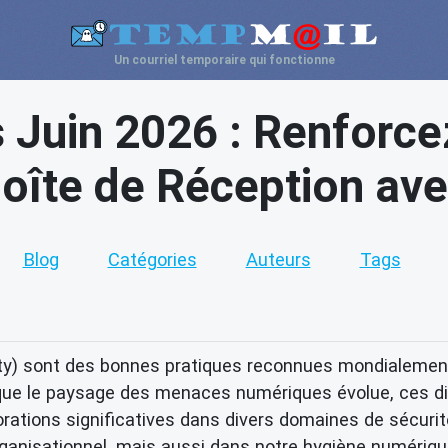
Un courriel temporaire qui fonctionne
Juin 2026 : Renforce
oîte de Réception avec
Blog
Catégories
Auteurs
Tags
ty) sont des bonnes pratiques reconnues mondialement
que le paysage des menaces numériques évolue, ces dire
orations significatives dans divers domaines de sécurit
anisationnel, mais aussi dans notre hygiène numériqu