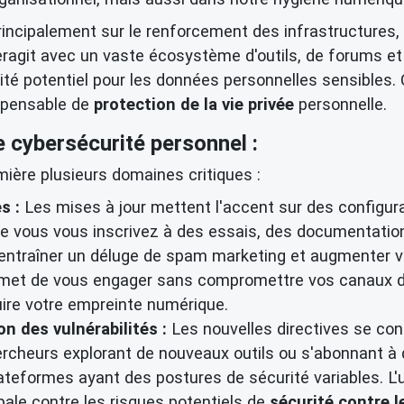
incipalement sur le renforcement des infrastructures, 
eragit avec un vaste écosystème d'outils, de forums et
ité potentiel pour les données personnelles sensibles. C'
spensable de
protection de la vie privée
personnelle.
e cybersécurité personnel :
ière plusieurs domaines critiques :
s :
Les mises à jour mettent l'accent sur des configura
e vous vous inscrivez à des essais, des documentation
 entraîner un déluge de spam marketing et augmenter v
met de vous engager sans compromettre vos canaux de
uire votre empreinte numérique.
n des vulnérabilités :
Les nouvelles directives se con
hercheurs explorant de nouveaux outils ou s'abonnant à d
ateformes ayant des postures de sécurité variables. L'u
pale contre les risques potentiels de
sécurité contre 