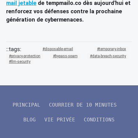
mail jetable
de tempmailo.co dès aujourd'hui et
renforcez vos défenses contre la prochaine
génération de cybermenaces.
disposable-email
temporary-inbox
privacy-protection
bypass-spam
data-breach-security
llm-security
PRINCIPAL
COURRIER DE 10 MINUTES
BLOG
VIE PRIVÉE
CONDITIONS