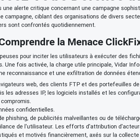
s une alerte critique concernant une campagne sophistiq
Cette campagne, ciblant des organisations de divers sec
liers sont confrontés quotidiennement.
Comprendre la Menace ClickFi
euses pour inciter les utilisateurs à exécuter des fic
es. Une fois activée, la charge utile principale, Vidar In
une reconnaissance et une exfiltration de données éten
navigateurs web, des clients FTP et des portefeuilles d
 les adresses IP, les logiciels installés et les configur
s compromis.
nnées confidentielles.
e phishing, de publicités malveillantes ou de télécharg
lance de l'utilisateur. Les efforts d'attribution d'acte
ués et motivés financièrement, axés sur la collecte d'