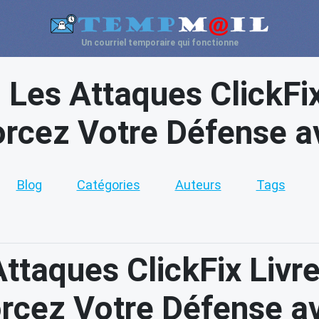
Un courriel temporaire qui fonctionne
 Les Attaques ClickFix
orcez Votre Défense av
Blog
Catégories
Auteurs
Tags
ttaques ClickFix Livre
rcez Votre Défense av