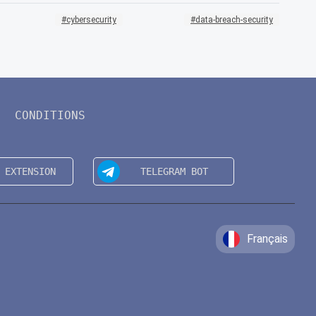
cybersecurity
data-breach-security
CONDITIONS
Français