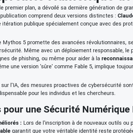
e premier plan, a dévoilé sa dernière génération de gra
a publication comprend deux versions distinctes :
Claud
e itération publique spécialement conçue avec des proto
 Mythos 5 promette des avancées révolutionnaires, se
rsécurité. Même avec un déploiement responsable, le po
gnes de phishing, ou même pour aider à la
reconnaissa
, même une version 'sûre' comme Fable 5, implique toujo
.
r l'IA, des mesures proactives de cybersécurité sont pr
dispensable pour les individus et les chercheurs.
s pour une Sécurité Numérique 
éliorés :
Lors de l'inscription à de nouveaux outils ou 
table
garantit que votre véritable identité reste protégé