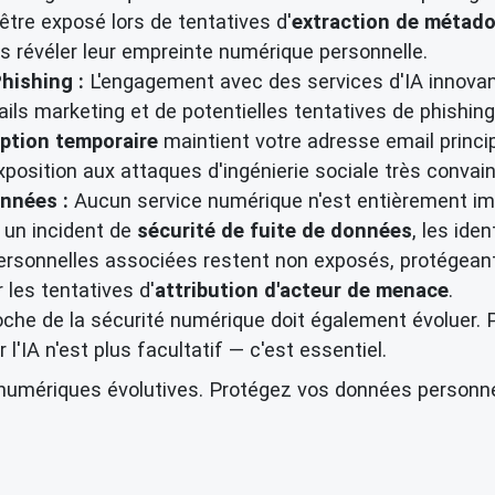
être exposé lors de tentatives d'
extraction de métad
s révéler leur empreinte numérique personnelle.
hishing :
L'engagement avec des services d'IA innovant
ils marketing et de potentielles tentatives de phishin
eption temporaire
maintient votre adresse email princi
position aux attaques d'ingénierie sociale très convain
onnées :
Aucun service numérique n'est entièrement i
t un incident de
sécurité de fuite de données
, les iden
personnelles associées restent non exposés, protégeant
 les tentatives d'
attribution d'acteur de menace
.
roche de la sécurité numérique doit également évoluer. 
l'IA n'est plus facultatif — c'est essentiel.
umériques évolutives. Protégez vos données personnel