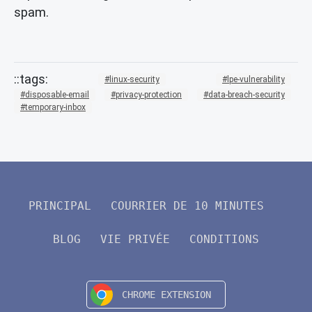
spam.
linux-security
lpe-vulnerability
disposable-email
privacy-protection
data-breach-security
temporary-inbox
PRINCIPAL
COURRIER DE 10 MINUTES
BLOG
VIE PRIVÉE
CONDITIONS