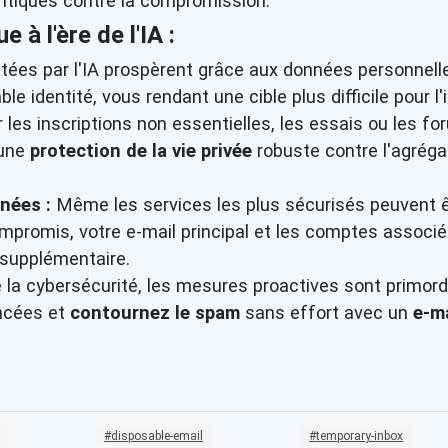
itiques contre la compromission.
 à l'ère de l'IA :
ées par l'IA prospèrent grâce aux données personnelles
e identité, vous rendant une cible plus difficile pour l'
 les inscriptions non essentielles, les essais ou les f
 une
protection de la vie privée
robuste contre l'agrég
nées :
Même les services les plus sécurisés peuvent êtr
ompromis, votre e-mail principal et les comptes associé
 supplémentaire.
de la cybersécurité, les mesures proactives sont primor
ancées et
contournez le spam
sans effort avec un
e-ma
disposable-email
temporary-inbox