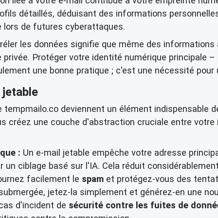
ion liée à votre e-mail contribue à votre empreinte numé
ils détaillés, déduisant des informations personnelles
e lors de futures cyberattaques.
corréler les données signifie que même des information
privée. Protéger votre identité numérique principale – e
ulement une bonne pratique ; c'est une nécessité pour
 jetable
empmailo.co deviennent un élément indispensable de v
us créez une couche d'abstraction cruciale entre votre 
que :
Un e-mail jetable empêche votre adresse princip
 un ciblage basé sur l'IA. Cela réduit considérablemen
urnez facilement le
spam
et protégez-vous des tentat
t submergée, jetez-la simplement et générez-en une nou
cas d'incident de
sécurité contre les fuites de donn