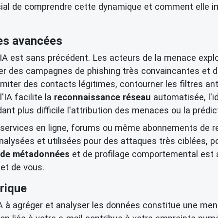
ucial de comprendre cette dynamique et comment elle im
es avancées
'IA est sans précédent. Les acteurs de la menace expl
er des campagnes de phishing très convaincantes et de
ter des contacts légitimes, contourner les filtres anti
IA facilite la
reconnaissance réseau
automatisée, l'i
t plus difficile l'attribution des menaces ou la prédict
s services en ligne, forums ou même abonnements de re
lysées et utilisées pour des attaques très ciblées, po
n de métadonnées
et de profilage comportemental est 
et de vous.
érique
IA à agréger et analyser les données constitue une mena