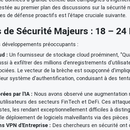
st restée au premier plan des discussions sur la sécuri
 de défense proactifs est l'étape cruciale suivante.
s de Sécurité Majeurs : 18 – 24
rs développements préoccupants :
ud :
Un fournisseur de stockage cloud proéminent, "Qu
ussi à exfiltrer des millions d'enregistrements d'utilis
sociées. Le vecteur de la brèche est soupçonné d'impli
leur système d'authentification, conduisant à des ten
es par l'IA :
Nous avons observé une augmentation n
 utilisateurs des secteurs FinTech et DeFi. Ces attaques
stes, les rendant exceptionnellement difficiles à disti
le déploiement de logiciels malveillants via des pièces 
ns VPN d'Entreprise :
Des chercheurs en sécurité ont d