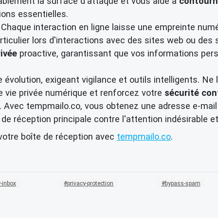
ablement la surface d'attaque et vous aide à
contourn
ons essentielles.
Chaque interaction en ligne laisse une empreinte numéri
articulier lors d'interactions avec des sites web ou des
rivée
proactive, garantissant que vos informations per
évolution, exigeant vigilance et outils intelligents. N
re vie privée numérique et renforcez votre
sécurité con
e. Avec tempmailo.co, vous obtenez une adresse e-mai
de réception principale contre l'attention indésirable e
votre boîte de réception avec
tempmailo.co
.
-inbox
privacy-protection
bypass-spam