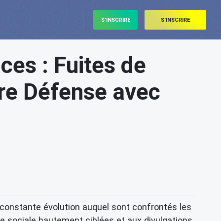
S'INSCRIRE
S'INSCRIRE
es : Fuites de
re Défense avec
constante évolution auquel sont confrontés les
ie sociale hautement ciblées et aux divulgations