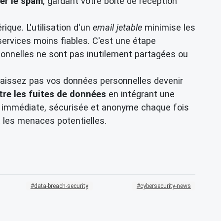
er le spam
, gardant votre boîte de réception
que. L'utilisation d'un
email jetable
minimise les
 services moins fiables. C'est une étape
sonnelles ne sont pas inutilement partagées ou
e laissez pas vos données personnelles devenir
tre les fuites de données
en intégrant une
l immédiate, sécurisée et anonyme chaque fois
t les menaces potentielles.
data-breach-security
cybersecurity-news