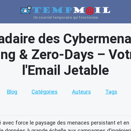
Un courriel temporaire qui fonctionne
daire des Cybermenac
ing & Zero-Days – Vot
l'Email Jetable
Blog
Catégories
Auteurs
Tags
 avec force le paysage des menaces persistant et en 
s de données à grande échelle aux campagnes d'ingénier