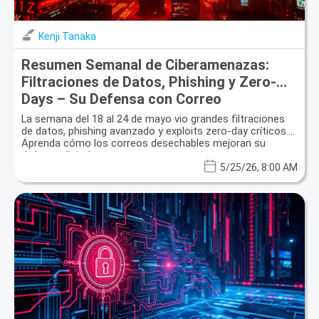
Kenji Tanaka
Resumen Semanal de Ciberamenazas:
Filtraciones de Datos, Phishing y Zero-
Days – Su Defensa con Correo
Electrónico Desechable
La semana del 18 al 24 de mayo vio grandes filtraciones
de datos, phishing avanzado y exploits zero-day críticos.
Aprenda cómo los correos desechables mejoran su
defensa digital.
5/25/26, 8:00 AM