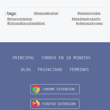
disposable-email
temporary-inbox
privacy-protection
data-breach-security
fortisandbox-vulnerabilities
cybersecurity-news
PRINCIPAL
CORREO EN 10 MINUTOS
BLOG
PRIVACIDAD
TÉRMINOS