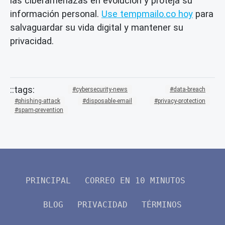
las ciberamenazas en evolución y proteja su
información personal.
Use tempmailo.co hoy
para
salvaguardar su vida digital y mantener su
privacidad.
cybersecurity-news
data-breach
phishing-attack
disposable-email
privacy-protection
spam-prevention
PRINCIPAL
CORREO EN 10 MINUTOS
BLOG
PRIVACIDAD
TÉRMINOS