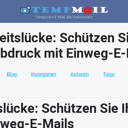
Temporäre E-Mail, die funktioniert
itslücke: Schützen Sie
bdruck mit Einweg-E-
Blog
Kategorien
Autoren
Tags
lücke: Schützen Sie Ih
nweg-E-Mails