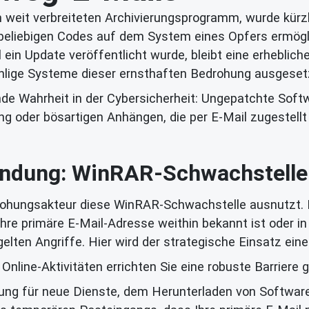
em weit verbreiteten Archivierungsprogramm, wurde kür
 beliebigen Codes auf dem System eines Opfers ermögli
in Update veröffentlicht wurde, bleibt eine erheblich
hlige Systeme dieser ernsthaften Bedrohung ausgesetz
de Wahrheit in der Cybersicherheit: Ungepatchte Softw
ng oder bösartigen Anhängen, die per E-Mail zugestell
indung: WinRAR-Schwachstelle &
edrohungsakteur diese WinRAR-Schwachstelle ausnutzt. E
hre primäre E-Mail-Adresse weithin bekannt ist oder i
gelten Angriffe. Hier wird der strategische Einsatz ein
e Online-Aktivitäten errichten Sie eine robuste Barrier
ng für neue Dienste, dem Herunterladen von Software (