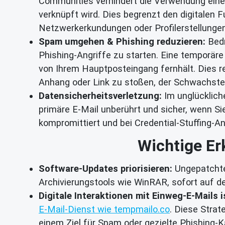
Communities verhindert die Verwendung eines
verknüpft wird. Dies begrenzt den digitalen F
Netzwerkerkundungen oder Profilerstellunge
Spam umgehen & Phishing reduzieren:
Bedr
Phishing-Angriffe zu starten. Eine temporär
von Ihrem Hauptposteingang fernhält. Dies re
Anhang oder Link zu stoßen, der Schwachste
Datensicherheitsverletzung:
Im unglückliche
primäre E-Mail unberührt und sicher, wenn S
kompromittiert und bei Credential-Stuffing-
Wichtige Er
Software-Updates priorisieren:
Ungepatchte 
Archivierungstools wie WinRAR, sofort auf
Digitale Interaktionen mit Einweg-E-Mails i
E-Mail-Dienst wie tempmailo.co
. Diese Strat
einem Ziel für Spam oder gezielte Phishing-