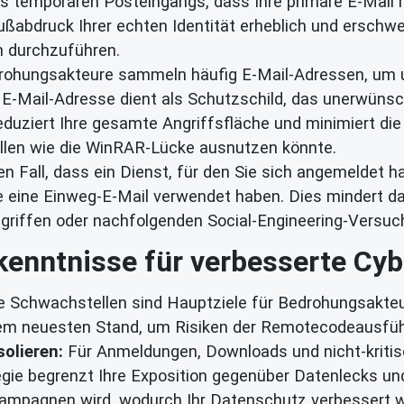
 temporären Posteingangs, dass Ihre primäre E-Mail m
ußabdruck Ihrer echten Identität erheblich und erschwe
n durchzuführen.
ohungsakteure sammeln häufig E-Mail-Adressen, um
e E-Mail-Adresse dient als Schutzschild, das unerwüns
duziert Ihre gesamte Angriffsfläche und minimiert die 
llen wie die WinRAR-Lücke ausnutzen könnte.
n Fall, dass ein Dienst, für den Sie sich angemeldet ha
ie eine Einweg-E-Mail verwendet haben. Dies mindert d
Angriffen oder nachfolgenden Social-Engineering-Versu
kenntnisse für verbesserte Cyb
Schwachstellen sind Hauptziele für Bedrohungsakteure.
 dem neuesten Stand, um Risiken der Remotecodeausfü
solieren:
Für Anmeldungen, Downloads und nicht-kritisc
egie begrenzt Ihre Exposition gegenüber Datenlecks und
Kampagnen wird, wodurch Ihr Datenschutz verbessert w