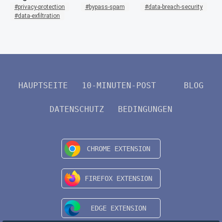
privacy-protection
bypass-spam
data-breach-security
data-exfiltration
HAUPTSEITE
10-MINUTEN-POST
BLOG
DATENSCHUTZ
BEDINGUNGEN