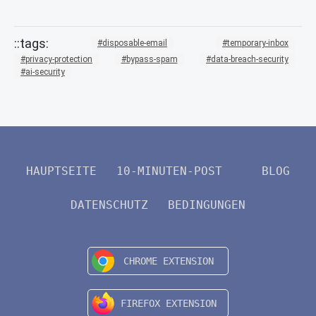
disposable-email
temporary-inbox
privacy-protection
bypass-spam
data-breach-security
ai-security
HAUPTSEITE
10-MINUTEN-POST
BLOG
DATENSCHUTZ
BEDINGUNGEN