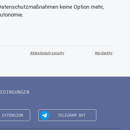
tive Datenschutzmaßnahmen keine Option mehr,
Autonomie.
data-breach-security
ai-identity
BEDINGUNGEN