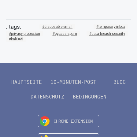
disposable-email
temporary-inbox
privacy-protection
bypass-spam
data-breach-security
kali365
HAUPTSEITE
10-MINUTEN-POST
BLOG
DATENSCHUTZ
BEDINGUNGEN