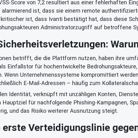
SS-Score von 7,2 resultiert aus einer fehlerhaften Ei
rs alarmierend ist, dass sie einem remote authentifizie
tischer ist, dass Ivanti bestätigt hat, dass diese Sch
rohungsakteuren Administratorzugriff auf betroffene 
icherheitsverletzungen: Warum I
onen betrifft, die die Plattform nutzen, haben ihre 
ls Einfallstor für hochentwickelte Bedrohungsakteure,
eren. Wenn Unternehmenssysteme kompromittiert werden
hließlich E-Mail-Adressen – häufig zum Kollateralscha
italen Identität, verknüpft mit unzähligen Konten, Dien
m Hauptziel für nachfolgende Phishing-Kampagnen, Spa
g, und das Risiko weiterer Ausnutzung steigt.
 erste Verteidigungslinie gegen