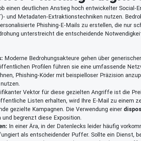
 einen deutlichen Anstieg hoch entwickelter Social-E
INT)- und Metadaten-Extraktionstechniken nutzen. Bed
rsonalisierte Phishing-E-Mails zu erstellen, die nur s
drohung unterstreicht die entscheidende Notwendigkeit
s:
Moderne Bedrohungsakteure gehen über generischen 
fentlichen Profilen führen sie eine umfassende Netzw
 ihnen, Phishing-Köder mit beispielloser Präzision anz
 nutzen.
ifikanter Vektor für diese gezielten Angriffe ist die P
entliche Listen erhalten, wird Ihre E-Mail zu einem z
nde gezielte Kampagnen. Die Verwendung einer
dispos
h und begrenzt diese Exposition.
en:
In einer Ära, in der Datenlecks leider häufig vorkom
ungiert als entscheidender Puffer. Sollte ein Dienst, 