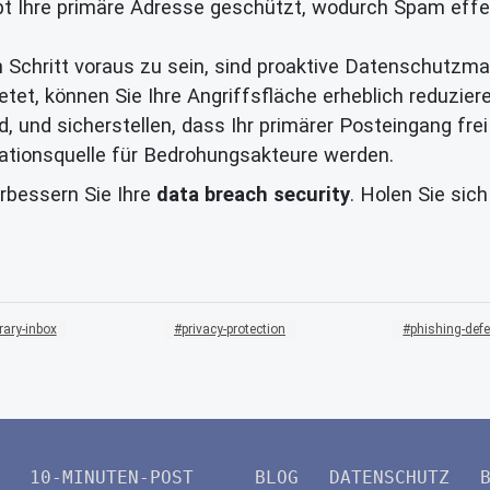
leibt Ihre primäre Adresse geschützt, wodurch Spam ef
 Schritt voraus zu sein, sind proaktive Datenschutzma
etet, können Sie Ihre Angriffsfläche erheblich reduziere
, und sicherstellen, dass Ihr primärer Posteingang frei
rmationsquelle für Bedrohungsakteure werden.
rbessern Sie Ihre
data breach security
. Holen Sie sic
ary-inbox
privacy-protection
phishing-def
10-MINUTEN-POST
BLOG
DATENSCHUTZ