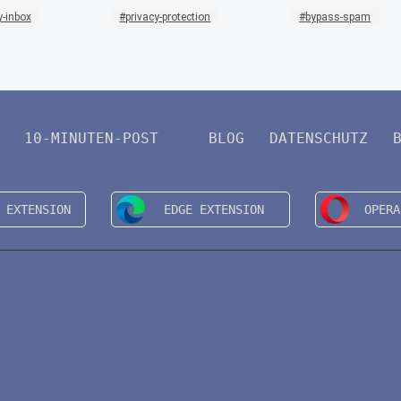
-inbox
privacy-protection
bypass-spam
10-MINUTEN-POST
BLOG
DATENSCHUTZ