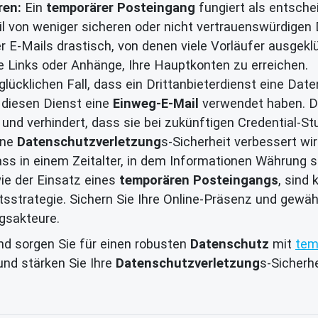
ren:
Ein
temporärer Posteingang
fungiert als entsch
l von weniger sicheren oder nicht vertrauenswürdigen
 E-Mails drastisch, von denen viele Vorläufer ausgekl
e Links oder Anhänge, Ihre Hauptkonten zu erreichen.
lücklichen Fall, dass ein Drittanbieterdienst eine Daten
 diesen Dienst eine
Einweg-E-Mail
verwendet haben. Die
nd verhindert, dass sie bei zukünftigen Credential-St
ine
Datenschutzverletzung
s-Sicherheit verbessert wir
ass in einem Zeitalter, in dem Informationen Währung sin
ie der Einsatz eines
temporären Posteingangs
, sind
sstrategie. Sichern Sie Ihre Online-Präsenz und gewäh
gsakteure.
d sorgen Sie für einen robusten
Datenschutz
mit
tem
nd stärken Sie Ihre
Datenschutzverletzung
s-Sicherhe