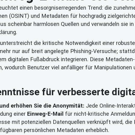
euchtet einen besorgniserregenden Trend: die zunehme
tionen (OSINT) und Metadaten für hochgradig zielgeri
 aus scheinbar harmlosen Quellen und verwandeln sie in
lärung.
terstreicht die kritische Notwendigkeit einer robuste
 mehr nur auf breit angelegte Phishing-Versuche; stattd
hrem digitalen Fußabdruck integrieren. Diese Metadate
, wodurch Benutzer viel anfälliger für Manipulatione
nntnisse für verbesserte digita
 und erhöhen Sie die Anonymität:
Jede Online-Interak
endung einer
Einweg-E-Mail
für nicht-kritische Anmeldung
dresse mit potenziellen Datenquellen verknüpft wird, d
erfügbaren persönlichen Metadaten erheblich.