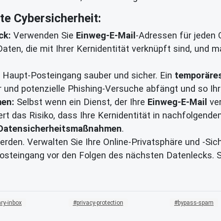
te Cybersicherheit:
ck:
Verwenden Sie
Einweg-E-Mail
-Adressen für jeden O
Daten, die mit Ihrer Kernidentität verknüpft sind, und 
n Haupt-Posteingang sauber und sicher. Ein
temporäre
 und potenzielle Phishing-Versuche abfängt und so Ih
men:
Selbst wenn ein Dienst, der Ihre
Einweg-E-Mail
ver
ert das Risiko, dass Ihre Kernidentität in nachfolgend
Datensicherheitsmaßnahmen
.
werden. Verwalten Sie Ihre Online-Privatsphäre und -Siche
Posteingang vor den Folgen des nächsten Datenlecks. S
ry-inbox
privacy-protection
bypass-spam