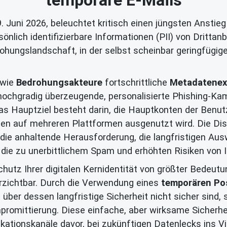
uni 2026, beleuchtet kritisch einen jüngsten Anstieg 
nlich identifizierbare Informationen (PII) von Drittanb
ohungslandschaft, in der selbst scheinbar geringfügig
 wie
Bedrohungsakteure
fortschrittliche
Metadatenex
hochgradig überzeugende, personalisierte Phishing-Ka
s Hauptziel besteht darin, die Hauptkonten der Benut
n auf mehreren Plattformen ausgenutzt wird. Die Disk
die anhaltende Herausforderung, die langfristigen Ausw
die zu unerbittlichem Spam und erhöhten Risiken von Id
utz Ihrer digitalen Kernidentität von größter Bedeutu
rzichtbar. Durch die Verwendung eines
temporären Po
 über dessen langfristige Sicherheit nicht sicher sind
mpromittierung. Diese einfache, aber wirksame Sicherhe
ationskanäle davor, bei zukünftigen Datenlecks ins 