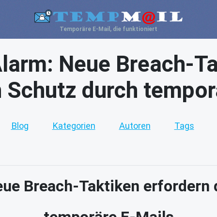
Temporäre E-Mail, die funktioniert
larm: Neue Breach-Ta
 Schutz durch tempor
Blog
Kategorien
Autoren
Tags
ue Breach-Taktiken erfordern
temporäre E-Mails