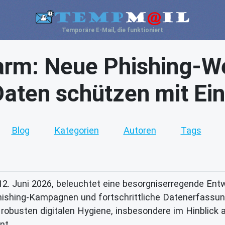
Temporäre E-Mail, die funktioniert
rm: Neue Phishing-Wel
Daten schützen mit Ei
Blog
Kategorien
Autoren
Tags
2. Juni 2026, beleuchtet eine besorgniserregende Ent
ishing-Kampagnen und fortschrittliche Datenerfassun
 robusten digitalen Hygiene, insbesondere im Hinblick 
nt.