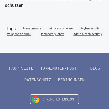
schützen.
ransomware
inc-ransomware
cybersecurity
disposable-email
temporary-inbox
data-breach-security
HAUPTSEITE
10-MINUTEN-POST
BLOG
DATENSCHUTZ
BEDINGUNGEN