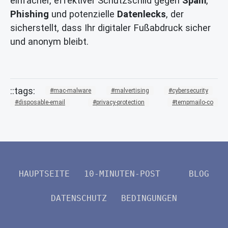
einfacher, effektiver Schutzschild gegen
Spam
,
Phishing
und potenzielle
Datenlecks
, der
sicherstellt, dass Ihr digitaler Fußabdruck sicher
und anonym bleibt.
mac-malware
malvertising
cybersecurity
disposable-email
privacy-protection
tempmailo-co
HAUPTSEITE
10-MINUTEN-POST
BLOG
DATENSCHUTZ
BEDINGUNGEN