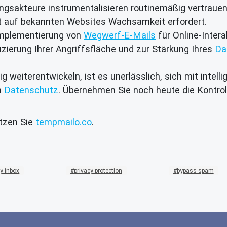
gsakteure instrumentalisieren routinemäßig vertrauen
st auf bekannten Websites Wachsamkeit erfordert.
mplementierung von
Wegwerf-E-Mails
für Online-Intera
uzierung Ihrer Angriffsfläche und zur Stärkung Ihres
Da
ig weiterentwickeln, ist es unerlässlich, sich mit intel
n
Datenschutz
. Übernehmen Sie noch heute die Kontrol
utzen Sie
tempmailo.co
.
y-inbox
privacy-protection
bypass-spam