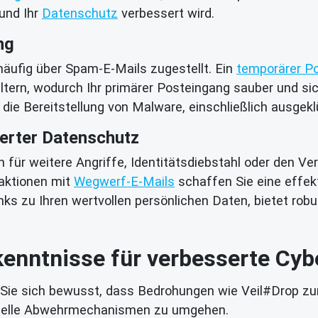
 und Ihr
Datenschutz
verbessert wird.
ng
äufig über Spam-E-Mails zugestellt. Ein
temporärer P
ern, wodurch Ihr primärer Posteingang sauber und sic
r die Bereitstellung von Malware, einschließlich ausgek
terter Datenschutz
für weitere Angriffe, Identitätsdiebstahl oder den V
raktionen mit
Wegwerf-E-Mails
schaffen Sie eine effekt
inks zu Ihren wertvollen persönlichen Daten, bietet ro
kenntnisse für verbesserte Cybe
Sie sich bewusst, dass Bedrohungen wie Veil#Drop zu
nelle Abwehrmechanismen zu umgehen.