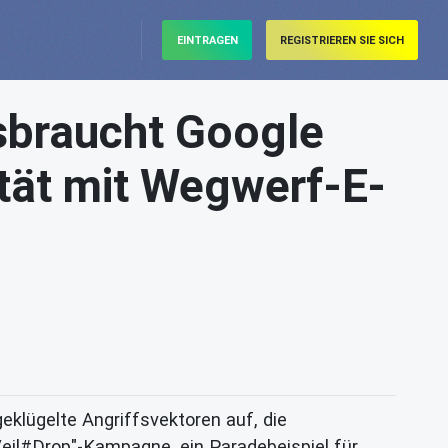
EINTRAGEN
REGISTRIEREN SIE SICH
ssbraucht Google
ität mit Wegwerf-E-
klügelte Angriffsvektoren auf, die
Veil#Drop"-Kampagne, ein Paradebeispiel für