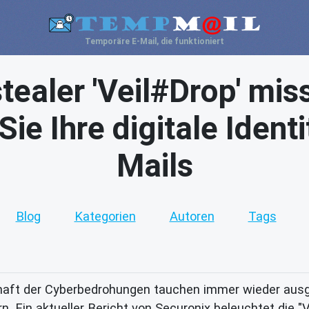
Temporäre E-Mail, die funktioniert
stealer 'Veil#Drop' mi
Sie Ihre digitale Ident
Mails
Blog
Kategorien
Autoren
Tags
haft der Cyberbedrohungen tauchen immer wieder ausge
 Ein aktueller Bericht von Securonix beleuchtet die "