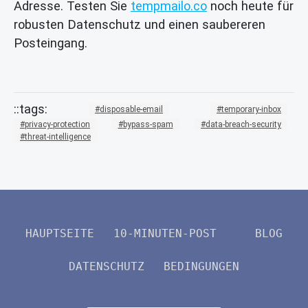
Adresse. Testen Sie
tempmailo.co
noch heute für
robusten Datenschutz und einen saubereren
Posteingang.
disposable-email
temporary-inbox
privacy-protection
bypass-spam
data-breach-security
threat-intelligence
HAUPTSEITE
10-MINUTEN-POST
BLOG
DATENSCHUTZ
BEDINGUNGEN