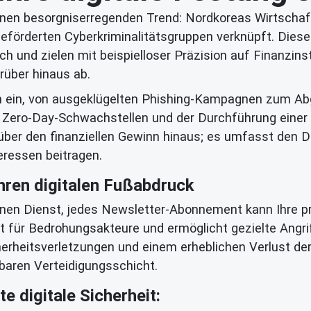
einen besorgniserregenden Trend: Nordkoreas Wirtsch
geförderten Cyberkriminalitätsgruppen verknüpft. Die
sch und zielen mit beispielloser Präzision auf Finanzinst
rüber hinaus ab.
en ein, von ausgeklügelten Phishing-Kampagnen zum Ab
 Zero-Day-Schwachstellen und der Durchführung einer 
eht über den finanziellen Gewinn hinaus; es umfasst den
teressen beitragen.
hren digitalen Fußabdruck
 einen Dienst, jedes Newsletter-Abonnement kann Ihre 
t für Bedrohungsakteure und ermöglicht gezielte Angri
eitsverletzungen und einem erheblichen Verlust der P
baren Verteidigungsschicht.
e digitale Sicherheit: