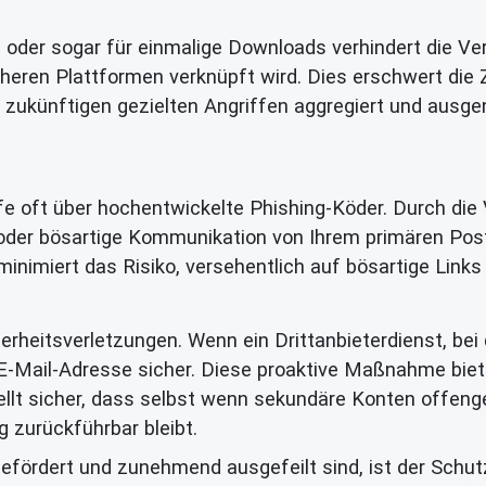
en oder sogar für einmalige Downloads verhindert die 
icheren Plattformen verknüpft wird. Dies erschwert di
n zukünftigen gezielten Angriffen aggregiert und ausgen
iffe oft über hochentwickelte Phishing-Köder. Durch d
er bösartige Kommunikation von Ihrem primären Postei
nimiert das Risiko, versehentlich auf bösartige Links
rheitsverletzungen. Wenn ein Drittanbieterdienst, bei 
e E-Mail-Adresse sicher. Diese proaktive Maßnahme bie
llt sicher, dass selbst wenn sekundäre Konten offengel
g zurückführbar bleibt.
gefördert und zunehmend ausgefeilt sind, ist der Schutz